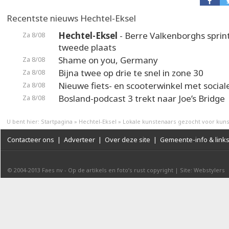
Recentste nieuws Hechtel-Eksel
Hechtel-Eksel
- Berre Valkenborghs sprin
Za 8/08
tweede plaats
Shame on you, Germany
Za 8/08
Bijna twee op drie te snel in zone 30
Za 8/08
Nieuwe fiets- en scooterwinkel met social
Za 8/08
Bosland-podcast 3 trekt naar Joe’s Bridge
Za 8/08
U bent hier:
Startpagina
»
Hechtel-Eksel
»
Lokale kunstenaars gezocht voor ku
Contacteer ons
|
Adverteer
|
Over deze site
|
Gemeente-info & link
© 2004-2013
Faes nv
-
Op de artikels en foto’s rust copyright
|
Site: Webstylers