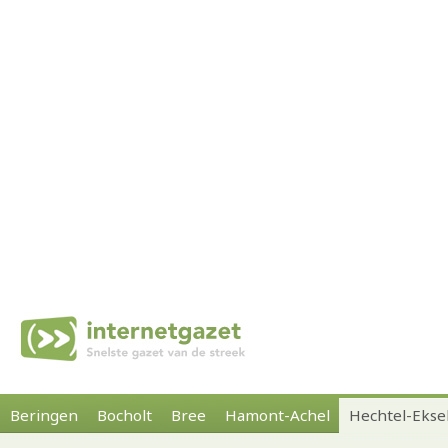
Beringen
Bocholt
Bree
Hamont-Achel
Hechtel-Ekse