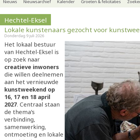
Nieuws
Nieuwsarchief
Kalender
Groeten & felicitaties
Zoeker
Hechtel-Eksel
Lokale kunstenaars gezocht voor kunstwe
Donderdag 9 juli 2026
Het lokaal bestuur
van Hechtel-Eksel is
op zoek naar
creatieve inwoners
die willen deelnemen
aan het vernieuwde
kunstweekend op
16, 17 en 18 april
2027
. Centraal staan
de thema's
verbinding,
samenwerking,
ontmoeting en lokale