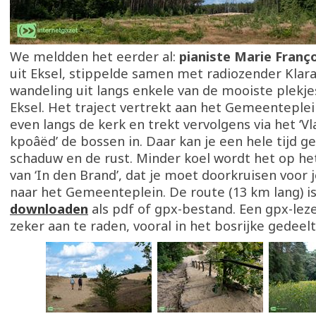
We meldden het eerder al:
pianiste Marie Franç
uit Eksel, stippelde samen met radiozender Klar
wandeling uit langs enkele van de mooiste plekje
Eksel. Het traject vertrekt aan het Gemeenteplein
even langs de kerk en trekt vervolgens via het ‘V
kpoâëd’ de bossen in. Daar kan je een hele tijd g
schaduw en de rust. Minder koel wordt het op h
van ‘In den Brand’, dat je moet doorkruisen voor 
naar het Gemeenteplein. De route (13 km lang) i
downloaden
als pdf of gpx-bestand. Een gpx-leze
zeker aan te raden, vooral in het bosrijke gedeel