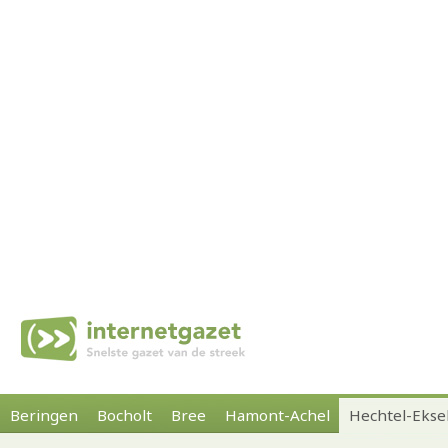
Beringen
Bocholt
Bree
Hamont-Achel
Hechtel-Ekse