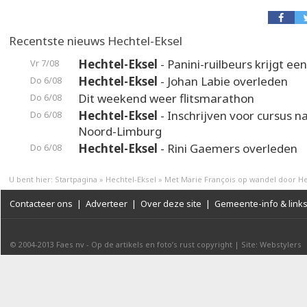
Recentste nieuws Hechtel-Eksel
Hechtel-Eksel
- Panini-ruilbeurs krijgt ee
Vr 7/08
Hechtel-Eksel
- Johan Labie overleden
Do 6/08
Dit weekend weer flitsmarathon
Do 6/08
Hechtel-Eksel
- Inschrijven voor cursus n
Do 6/08
Noord-Limburg
Hechtel-Eksel
- Rini Gaemers overleden
Do 6/08
U bent hier:
Startpagina
»
Hechtel-Eksel
»
Met Marie François op wandel door He
Contacteer ons
|
Adverteer
|
Over deze site
|
Gemeente-info & link
© 2004-2013
Faes nv
-
Op de artikels en foto’s rust copyright
|
Site: Webstylers