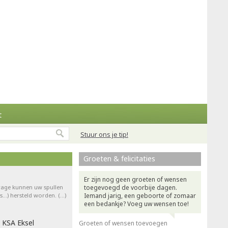
t
Stuur ons je tip!
Groeten & felicitaties
Er zijn nog geen groeten of wensen
drage kunnen uw spullen
toegevoegd de voorbije dagen.
ts…) hersteld worden. (…)
Iemand jarig, een geboorte of zomaar
een bedankje? Voeg uw wensen toe!
 KSA Eksel
Groeten of wensen toevoegen