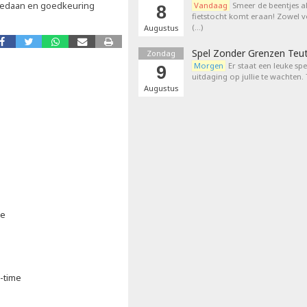
 gedaan en goedkeuring
Vandaag
Smeer de beentjes a
8
fietstocht komt eraan! Zowel 
(…)
Augustus
Spel Zonder Grenzen Teu
Zondag
Morgen
Er staat een leuke sp
9
uitdaging op jullie te wachten.
Augustus
ie
a-time