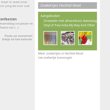
l maar in, want onze
Zoekertjes Hechtel-Eksel
voor jong als voor oud
Aangeboden
tenfeesten
Driewieler met afneembare duwstang
elnamiddag vol plezier en
Vinyl LP Paul Anka My Way And Other
 Teams van (…)
Plaats uw evenement
Bekijk de hele kalender
Meer zoekertjes in Hechtel-Eksel
Uw zoekertje toevoegen