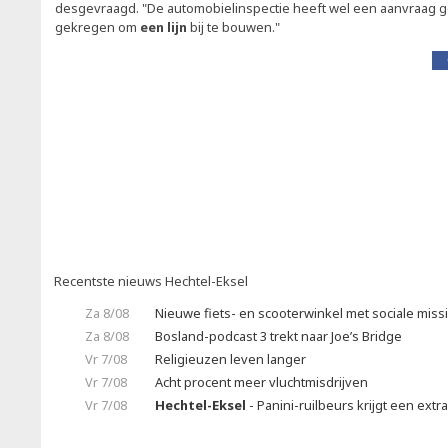
desgevraagd. "De automobielinspectie heeft wel een aanvraag
gekregen om
een lijn
bij te bouwen."
Recentste nieuws Hechtel-Eksel
Za 8/08
Nieuwe fiets- en scooterwinkel met sociale miss
Za 8/08
Bosland-podcast 3 trekt naar Joe’s Bridge
Vr 7/08
Religieuzen leven langer
Vr 7/08
Acht procent meer vluchtmisdrijven
Vr 7/08
Hechtel-Eksel
- Panini-ruilbeurs krijgt een extr