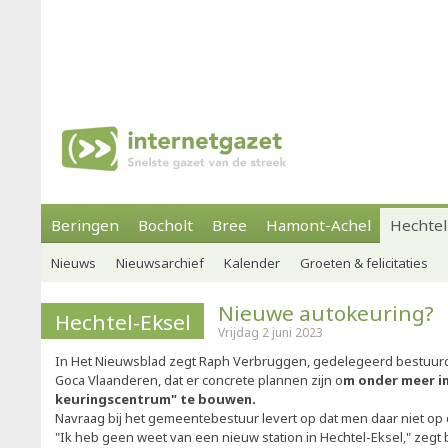
Beringen
Bocholt
Bree
Hamont-Achel
Hechtel
Nieuws
Nieuwsarchief
Kalender
Groeten & felicitaties
Nieuwe autokeuring?
Hechtel-Eksel
Vrijdag 2 juni 2023
In Het Nieuwsblad zegt Raph Verbruggen, gedelegeerd bestuurd
Goca Vlaanderen, dat er concrete plannen zijn o
m onder meer in
keuringscentrum" te bouwen.
Navraag bij het gemeentebestuur levert op dat men daar niet op 
"Ik heb geen weet van een nieuw station in Hechtel-Eksel," zeg