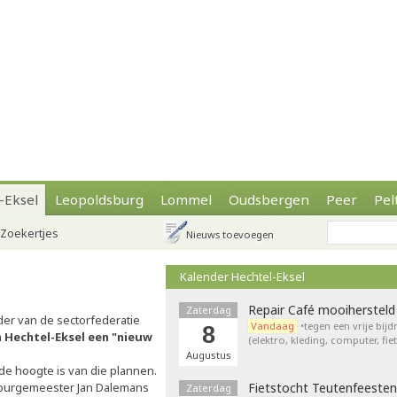
-Eksel
Leopoldsburg
Lommel
Oudsbergen
Peer
Pel
Zoekertjes
Nieuws toevoegen
Kalender Hechtel-Eksel
Repair Café mooihersteld
Zaterdag
er van de sectorfederatie
Vandaag
•tegen een vrije bij
8
 Hechtel-Eksel een "nieuw
(elektro, kleding, computer, fie
Augustus
de hoogte is van die plannen.
t burgemeester Jan Dalemans
Fietstocht Teutenfeesten
Zaterdag