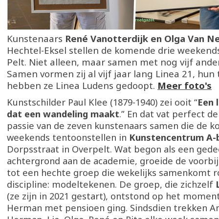
Kunstenaars
René Vanotterdijk en Olga Van N
Hechtel-Eksel stellen de komende drie weekend
Pelt. Niet alleen, maar samen met nog vijf ande
Samen vormen zij al vijf jaar lang Linea 21, hun
hebben ze Linea Ludens gedoopt.
Meer foto's
Kunstschilder Paul Klee (1879-1940) zei ooit “
Een l
dat een wandeling maakt
.” En dat vat perfect d
passie van de zeven kunstenaars samen die de 
weekends tentoonstellen in
Kunstencentrum A-
Dorpsstraat in Overpelt. Wat begon als een gede
achtergrond aan de academie, groeide de voorbije 
tot een hechte groep die wekelijks samenkomt 
discipline: modeltekenen. De groep, die zichzelf
(ze zijn in 2021 gestart), ontstond op het moment
Herman met pensioen ging. Sindsdien trekken Anj