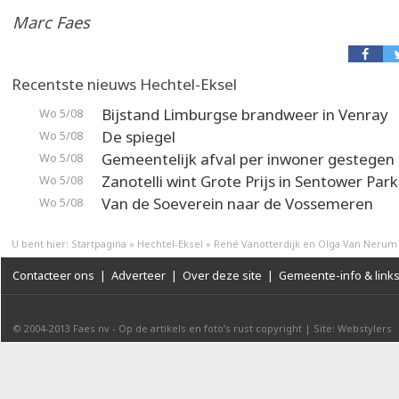
Marc Faes
Recentste nieuws Hechtel-Eksel
Bijstand Limburgse brandweer in Venray
Wo 5/08
De spiegel
Wo 5/08
Gemeentelijk afval per inwoner gestegen
Wo 5/08
Zanotelli wint Grote Prijs in Sentower Park
Wo 5/08
Van de Soeverein naar de Vossemeren
Wo 5/08
U bent hier:
Startpagina
»
Hechtel-Eksel
»
René Vanotterdijk en Olga Van Neru
Contacteer ons
|
Adverteer
|
Over deze site
|
Gemeente-info & link
© 2004-2013
Faes nv
-
Op de artikels en foto’s rust copyright
|
Site: Webstylers