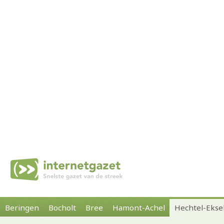
Beringen
Bocholt
Bree
Hamont-Achel
Hechtel-Ekse