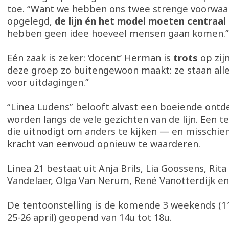
toe. “Want we hebben ons twee strenge voorwa
opgelegd,
de lijn én het model moeten centraal
hebben geen idee hoeveel mensen gaan komen.
Eén zaak is zeker: ‘docent’ Herman is
trots
op zij
deze groep zo buitengewoon maakt: ze staan al
voor uitdagingen.”
“Linea Ludens” belooft alvast een boeiende ontd
worden langs de vele gezichten van de lijn. Een t
die uitnodigt om anders te kijken — en misschie
kracht van eenvoud opnieuw te waarderen.
Linea 21 bestaat uit Anja Brils, Lia Goossens, Ri
Vandelaer, Olga Van Nerum, René Vanotterdijk en 
De tentoonstelling is de komende 3 weekends (11
25-26 april) geopend van 14u tot 18u.