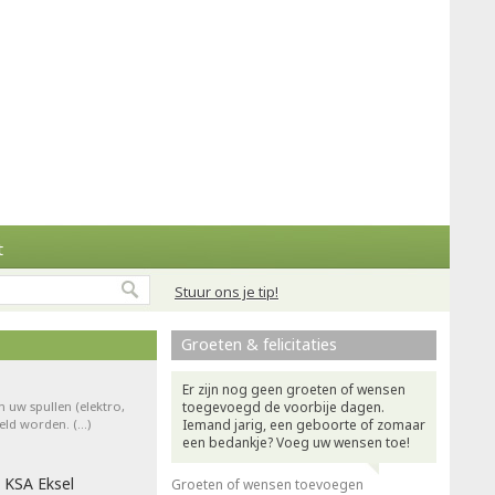
t
Stuur ons je tip!
Groeten & felicitaties
Er zijn nog geen groeten of wensen
n uw spullen (elektro,
toegevoegd de voorbije dagen.
teld worden. (…)
Iemand jarig, een geboorte of zomaar
een bedankje? Voeg uw wensen toe!
 KSA Eksel
Groeten of wensen toevoegen