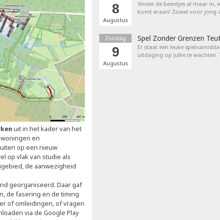
Smeer de beentjes al maar in, 
8
komt eraan! Zowel voor jong a
Augustus
Spel Zonder Grenzen Teu
Zondag
Er staat een leuke spelnamiddag
9
uitdaging op jullie te wachten.
Augustus
rken
uit in het kader van het
rs woningen en
luiten op een nieuw
el op vlak van studie als
leigebied, de aanwezigheid
nd georganiseerd. Daar gaf
 de fasering en de timing
der of omleidingen, of vragen
nloaden via de Google Play