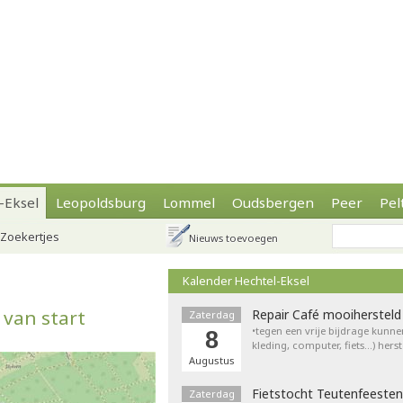
-Eksel
Leopoldsburg
Lommel
Oudsbergen
Peer
Pel
Zoekertjes
Nieuws toevoegen
Kalender Hechtel-Eksel
 van start
Repair Café mooihersteld
Zaterdag
•tegen een vrije bijdrage kunne
8
kleding, computer, fiets…) hers
Augustus
Fietstocht Teutenfeesten
Zaterdag