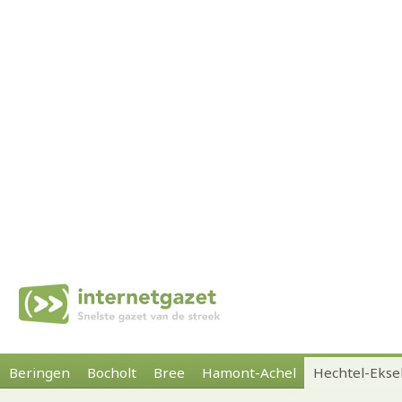
Beringen
Bocholt
Bree
Hamont-Achel
Hechtel-Ekse