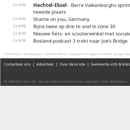
Hechtel-Eksel
- Berre Valkenborghs sprin
Za 8/08
tweede plaats
Shame on you, Germany
Za 8/08
Bijna twee op drie te snel in zone 30
Za 8/08
Nieuwe fiets- en scooterwinkel met social
Za 8/08
Bosland-podcast 3 trekt naar Joe’s Bridge
Za 8/08
U bent hier:
Startpagina
»
Hechtel-Eksel
»
Sanicole en trajectcontrole op agenda
Contacteer ons
|
Adverteer
|
Over deze site
|
Gemeente-info & link
© 2004-2013
Faes nv
-
Op de artikels en foto’s rust copyright
|
Site: Webstylers