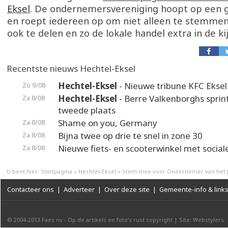
Eksel
. De ondernemersvereniging hoopt op een 
en roept iedereen op om niet alleen te stemmen
ook te delen en zo de lokale handel extra in de ki
Recentste nieuws Hechtel-Eksel
Hechtel-Eksel
- Nieuwe tribune KFC Eksel 
Zo 9/08
Hechtel-Eksel
- Berre Valkenborghs sprin
Za 8/08
tweede plaats
Shame on you, Germany
Za 8/08
Bijna twee op drie te snel in zone 30
Za 8/08
Nieuwe fiets- en scooterwinkel met social
Za 8/08
U bent hier:
Startpagina
»
Hechtel-Eksel
»
Stem mee voor Ondernemer van het J
Contacteer ons
|
Adverteer
|
Over deze site
|
Gemeente-info & link
© 2004-2013
Faes nv
-
Op de artikels en foto’s rust copyright
|
Site: Webstylers