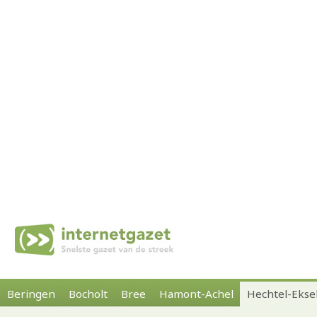
Beringen
Bocholt
Bree
Hamont-Achel
Hechtel-Ekse