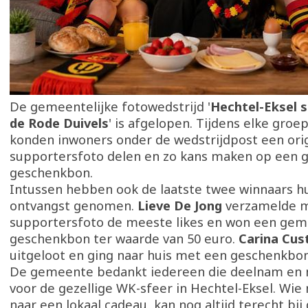
De gemeentelijke fotowedstrijd '
Hechtel-Eksel 
de Rode Duivels
' is afgelopen. Tijdens elke groe
konden inwoners onder de wedstrijdpost een ori
supportersfoto delen en zo kans maken op een 
geschenkbon.
Intussen hebben ook de laatste twee winnaars hun
ontvangst genomen.
Lieve De Jong
verzamelde m
supportersfoto de meeste likes en won een gem
geschenkbon ter waarde van 50 euro.
Carina Cus
uitgeloot en ging naar huis met een geschenkbon
De gemeente bedankt iedereen die deelnam en
voor de gezellige WK-sfeer in Hechtel-Eksel. Wie 
naar een lokaal cadeau, kan nog altijd terecht bij