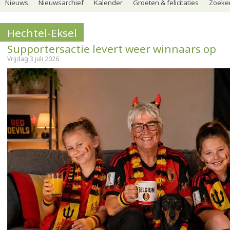
Nieuws
Nieuwsarchief
Kalender
Groeten & felicitaties
Zoeker
Hechtel-Eksel
Supportersactie levert weer winnaars op
Vrijdag 3 juli 2026