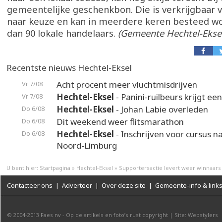
gemeentelijke geschenkbon. Die is verkrijgbaar 
naar keuze en kan in meerdere keren besteed w
dan 90 lokale handelaars.
(Gemeente Hechtel-Eksel
Recentste nieuws Hechtel-Eksel
Acht procent meer vluchtmisdrijven
Vr 7/08
Hechtel-Eksel
- Panini-ruilbeurs krijgt ee
Vr 7/08
Hechtel-Eksel
- Johan Labie overleden
Do 6/08
Dit weekend weer flitsmarathon
Do 6/08
Hechtel-Eksel
- Inschrijven voor cursus n
Do 6/08
Noord-Limburg
U bent hier:
Startpagina
»
Hechtel-Eksel
»
Supportersactie levert weer winnaars
Contacteer ons
|
Adverteer
|
Over deze site
|
Gemeente-info & link
© 2004-2013
Faes nv
-
Op de artikels en foto’s rust copyright
|
Site: Webstylers