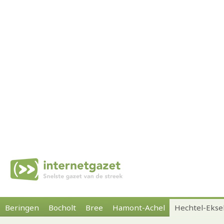
Beringen
Bocholt
Bree
Hamont-Achel
Hechtel-Ekse