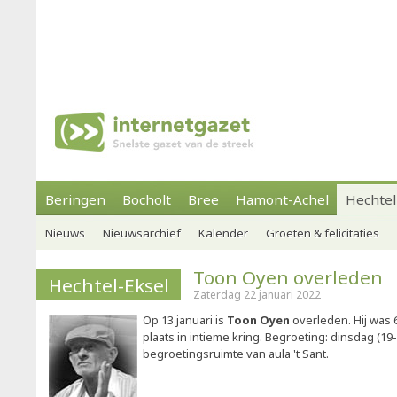
Beringen
Bocholt
Bree
Hamont-Achel
Hechtel
Nieuws
Nieuwsarchief
Kalender
Groeten & felicitaties
Toon Oyen overleden
Hechtel-Eksel
Zaterdag 22 januari 2022
Op 13 januari is
Toon Oyen
overleden. Hij was 6
plaats in intieme kring. Begroeting: dinsdag (19-
begroetingsruimte van aula 't Sant.