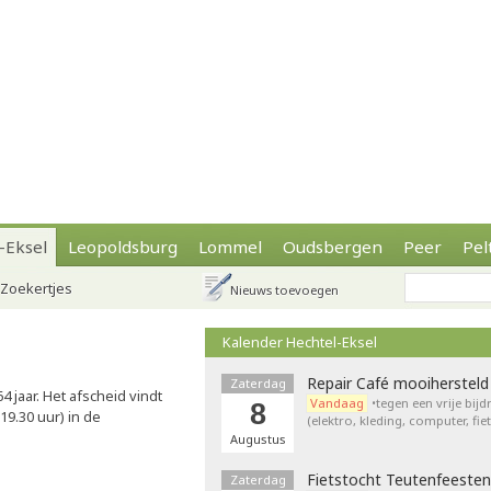
-Eksel
Leopoldsburg
Lommel
Oudsbergen
Peer
Pel
Zoekertjes
Nieuws toevoegen
Kalender Hechtel-Eksel
Repair Café mooihersteld
Zaterdag
4 jaar. Het afscheid vindt
Vandaag
•tegen een vrije bij
8
19.30 uur) in de
(elektro, kleding, computer, fie
Augustus
Fietstocht Teutenfeesten
Zaterdag