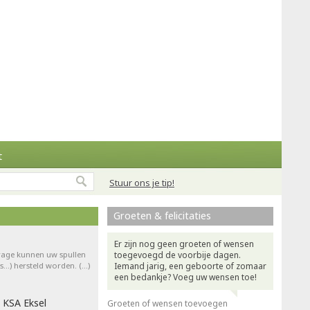
t
Stuur ons je tip!
Groeten & felicitaties
Er zijn nog geen groeten of wensen
drage kunnen uw spullen
toegevoegd de voorbije dagen.
ts…) hersteld worden. (…)
Iemand jarig, een geboorte of zomaar
een bedankje? Voeg uw wensen toe!
 KSA Eksel
Groeten of wensen toevoegen