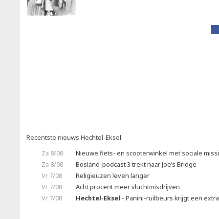
Recentste nieuws Hechtel-Eksel
Za 8/08
Nieuwe fiets- en scooterwinkel met sociale miss
Za 8/08
Bosland-podcast 3 trekt naar Joe’s Bridge
Vr 7/08
Religieuzen leven langer
Vr 7/08
Acht procent meer vluchtmisdrijven
Vr 7/08
Hechtel-Eksel
- Panini-ruilbeurs krijgt een extr