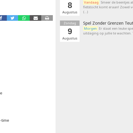
Vandaag
Smeer de beentjes a
8
fietstocht komt eraan! Zowel 
(…)
Augustus
Spel Zonder Grenzen Teu
Zondag
Morgen
Er staat een leuke sp
9
uitdaging op jullie te wachten.
Augustus
ie
a-time