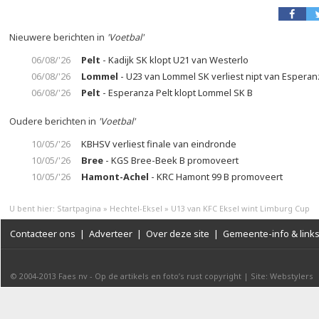
Nieuwere berichten in
'Voetbal'
06/08/'26
Pelt
- Kadijk SK klopt U21 van Westerlo
06/08/'26
Lommel
- U23 van Lommel SK verliest nipt van Esperan
06/08/'26
Pelt
- Esperanza Pelt klopt Lommel SK B
Oudere berichten in
'Voetbal'
10/05/'26
KBHSV verliest finale van eindronde
10/05/'26
Bree
- KGS Bree-Beek B promoveert
10/05/'26
Hamont-Achel
- KRC Hamont 99 B promoveert
U bent hier:
Startpagina
»
Hechtel-Eksel
»
U13 van KFC Eksel wint Limburg Cup
Contacteer ons
|
Adverteer
|
Over deze site
|
Gemeente-info & link
© 2004-2013
Faes nv
-
Op de artikels en foto’s rust copyright
|
Site: Webstylers