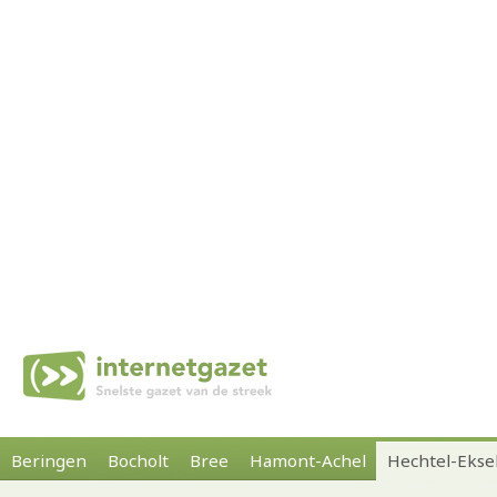
Beringen
Bocholt
Bree
Hamont-Achel
Hechtel-Ekse