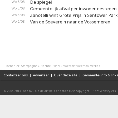
De spiegel
Wo 5/08
Gemeentelijk afval per inwoner gestegen
Wo 5/08
Zanotelli wint Grote Prijs in Sentower Park
Wo 5/08
Van de Soeverein naar de Vossemeren
Wo 5/08
U bent hier:
Startpagina
»
Hechtel-Eksel
»
Voetbal: tweemaal verlies
Contacteer ons
|
Adverteer
|
Over deze site
|
Gemeente-info & link
© 2004-2013
Faes nv
-
Op de artikels en foto’s rust copyright
|
Site: Webstylers