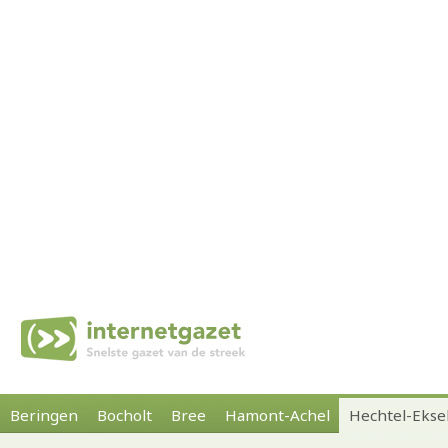
Beringen
Bocholt
Bree
Hamont-Achel
Hechtel-Ekse