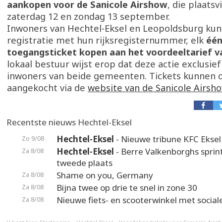
aankopen voor de Sanicole Airshow
, die plaatsv
zaterdag 12 en zondag 13 september.
Inwoners van Hechtel-Eksel en Leopoldsburg kun
registratie met hun rijksregisternummer, elk
éé
toegangsticket kopen aan het voordeeltarief v
lokaal bestuur wijst erop dat deze actie exclusief
inwoners van beide gemeenten. Tickets kunnen 
aangekocht via de
website van de Sanicole Airsh
Recentste nieuws Hechtel-Eksel
Hechtel-Eksel
- Nieuwe tribune KFC Eksel 
Zo 9/08
Hechtel-Eksel
- Berre Valkenborghs sprin
Za 8/08
tweede plaats
Shame on you, Germany
Za 8/08
Bijna twee op drie te snel in zone 30
Za 8/08
Nieuwe fiets- en scooterwinkel met social
Za 8/08