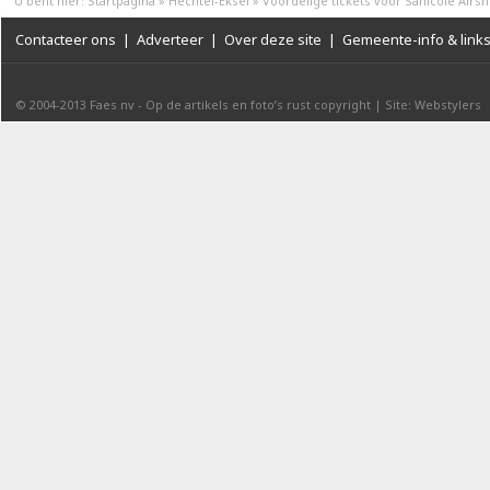
U bent hier:
Startpagina
»
Hechtel-Eksel
»
Voordelige tickets voor Sanicole Airs
Contacteer ons
|
Adverteer
|
Over deze site
|
Gemeente-info & link
© 2004-2013
Faes nv
-
Op de artikels en foto’s rust copyright
|
Site: Webstylers