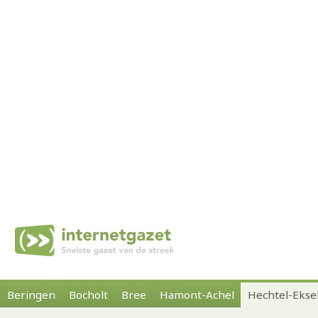
Beringen
Bocholt
Bree
Hamont-Achel
Hechtel-Ekse