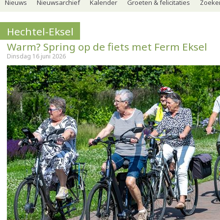
Nieuws
Nieuwsarchief
Kalender
Groeten & felicitaties
Zoeker
Hechtel-Eksel
Warm? Spring op de fiets met Ferm Eksel
Dinsdag 16 juni 2026