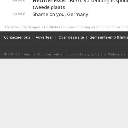
Hechtel-Eksel
- Berre Valkenborghs sprin
Za 8/08
tweede plaats
Shame on you, Germany
Za 8/08
U bent hier:
Startpagina
»
Hechtel-Eksel
»
Warm? Spring op de fiets met Ferm Ek
Contacteer ons
|
Adverteer
|
Over deze site
|
Gemeente-info & link
© 2004-2013
Faes nv
-
Op de artikels en foto’s rust copyright
|
Site: Webstylers