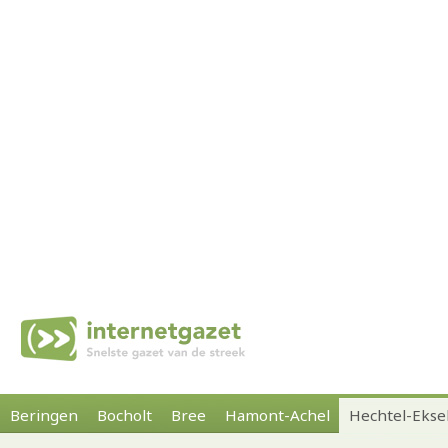
Beringen
Bocholt
Bree
Hamont-Achel
Hechtel-Ekse