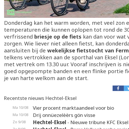
Donderdag kan het warm worden, met veel zon 
temperaturen die kunnen oplopen tot rond de 30
verfrissend
briesje op de fiets
kan dan voor wat 
zorgen. Wie liever niet alleen fietst, kan donde
aansluiten bij de
wekelijkse fietstocht van Ferm
telkens vertrokken aan de sporthal van Eksel (L
met vertrek om 13.30 uur. Vooraf inschrijven is n
goed opgepompte banden en een flinke portie fi
je van harte welkom aan de start.
Recentste nieuws Hechtel-Eksel
Vier procent marktaandeel voor bio
Ma 10/08
Drij onnüezelèèrs gön visse
Ma 10/08
Hechtel-Eksel
- Nieuwe tribune KFC Eksel 
Zo 9/08