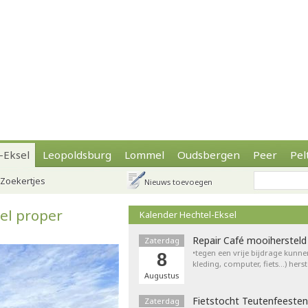
-Eksel
Leopoldsburg
Lommel
Oudsbergen
Peer
Pel
Zoekertjes
Nieuws toevoegen
el proper
Kalender Hechtel-Eksel
Repair Café mooihersteld
Zaterdag
•tegen een vrije bijdrage kunne
8
kleding, computer, fiets…) hers
Augustus
Fietstocht Teutenfeesten
Zaterdag