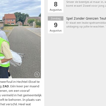
Smeer de beentjes al maar in, 
8
komt eraan! Zowel voor jong a
Augustus
Spel Zonder Grenzen Teu
Zondag
Er staat een leuke spelnamiddag
9
uitdaging op jullie te wachten.
Augustus
 zwerfvuil in Hechtel-Eksel te
eg
ZAD
. Eén keer per maand
oenen, om een vooraf
s vermeld in het gemeentelijk
oeft te behoren. In plaats van
het verschil. Heel wat