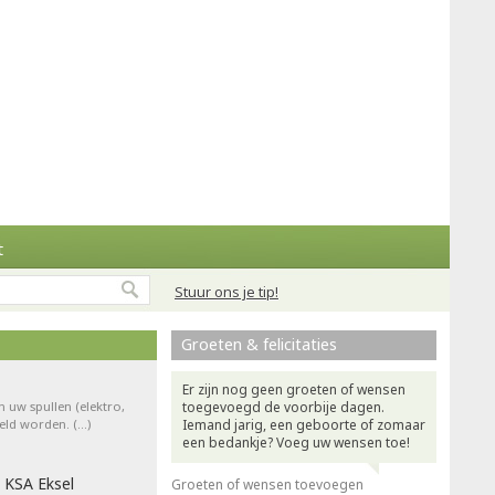
t
Stuur ons je tip!
Groeten & felicitaties
Er zijn nog geen groeten of wensen
n uw spullen (elektro,
toegevoegd de voorbije dagen.
teld worden. (…)
Iemand jarig, een geboorte of zomaar
een bedankje? Voeg uw wensen toe!
 KSA Eksel
Groeten of wensen toevoegen