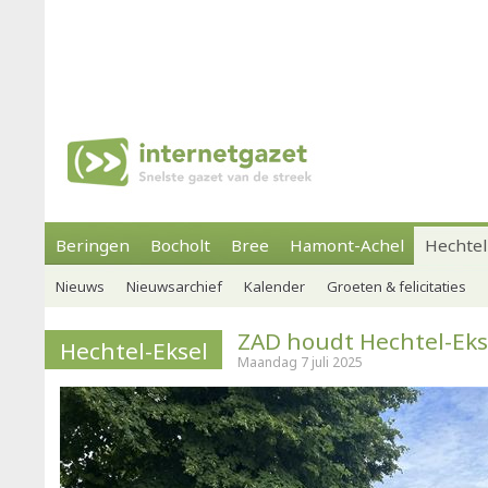
Beringen
Bocholt
Bree
Hamont-Achel
Hechtel
Nieuws
Nieuwsarchief
Kalender
Groeten & felicitaties
ZAD houdt Hechtel-Eks
Hechtel-Eksel
Maandag 7 juli 2025