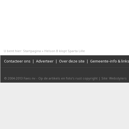
U bent hier:
Startpagina
»
Helson B klopt Sparta Lille
Contacteer ons
|
Adverteer
|
Over deze site
|
Gemeente-info & link
© 2004-2013
Faes nv
-
Op de artikels en foto’s rust copyright
|
Site: Webstylers