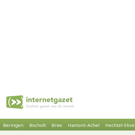
Beringen
Bocholt
Bree
Hamont-Achel
Hechtel-Ekse