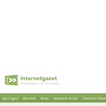
Beringen
Bocholt
Bree
Hamont-Achel
Hechtel-Ekse