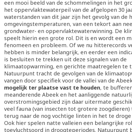
een mooi beeld van de schommelingen in het gr
het oppervlaktewaterpeil van de afgelopen 30 jaa
waterstanden van dit jaar zijn het gevolg van de 
omgevingstemperaturen, van een tekort aan nee
grondwater- en oppervlaktewaterwinning. De k
speelt hierin een grote rol. Dit is en wordt een 
fenomeen en probleem. Of we nu hitterecords v
hebben is minder belangrijk, en eerder een indica
is besluiten te trekken uit deze signalen van de
klimaatopwarming, en gerichte maatregelen te t
Natuurpunt tracht de gevolgen van de klimaato
vangen door specifiek voor de vallei van de Abee
mogelijk ter plaatse vast te houden
, te buffere
meanderende Abeek en het aanliggende natuurli
overstromingsgebied zijn daar uitermate geschik
veel fauna (van insecten tot grotere zoogdieren) 
terug naar de nog vochtige linten in het te droge
Ook hier spelen natte valleien een belangrijke rol
toevluchtsoord in droogteperiodes. Natuurpunt