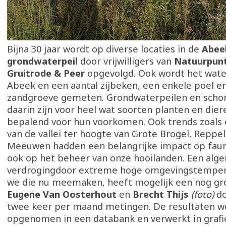
Bijna 30 jaar wordt op diverse locaties in de
Abee
grondwaterpeil
door vrijwilligers van
Natuurpun
Gruitrode & Peer
opgevolgd. Ook wordt het wate
Abeek en een aantal zijbeken, een enkele poel e
zandgroeve gemeten. Grondwaterpeilen en sch
daarin zijn voor heel wat soorten planten en dier
bepalend voor hun voorkomen. Ook trends zoals 
van de vallei ter hoogte van Grote Brogel, Reppel
Meeuwen hadden een belangrijke impact op fauna
ook op het beheer van onze hooilanden. Een al
verdrogingdoor extreme hoge omgevingstempera
we die nu meemaken, heeft mogelijk een nog gr
Eugene Van Oosterhout
en
Brecht Thijs
(foto)
do
twee keer per maand metingen. De resultaten 
opgenomen in een databank en verwerkt in grafi