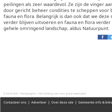
peilingen als zeer waardevol. Ze zijn de vinger a
door gericht beheer condities te scheppen voor
fauna en flora. Belangrijk is dan ook dat we dez
verder blijven uitvoeren en fauna en flora verder
gehele omringend landschap, aldus Natuurpunt.
U bent hier:
Startpagina
»
Het belang van een goed waterpeil
Contacteer ons
|
Adverteer
|
Over deze site
|
Gemeente-info & link