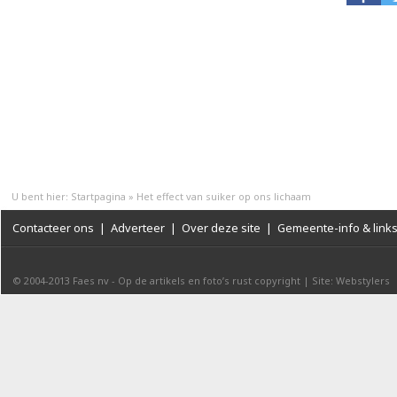
U bent hier:
Startpagina
»
Het effect van suiker op ons lichaam
Contacteer ons
|
Adverteer
|
Over deze site
|
Gemeente-info & link
© 2004-2013
Faes nv
-
Op de artikels en foto’s rust copyright
|
Site: Webstylers