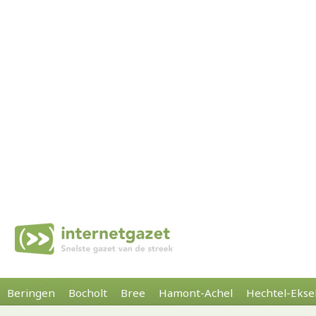
Beringen
Bocholt
Bree
Hamont-Achel
Hechtel-Ekse