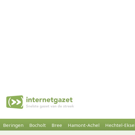
Beringen
Bocholt
Bree
Hamont-Achel
Hechtel-Ekse