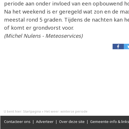
periode aan onder invloed van een opbouwend h
Na het weekend is er geregeld wat zon en de ma
meestal rond 5 graden. Tijdens de nachten kan he
of komt er grondvorst voor.
(Michel Nulens - Meteoservices)
U bent hier:
Startpagina
»
Het weer: winterse periode
Contacteer ons
|
Adverteer
|
Over deze site
|
Gemeente-info & link