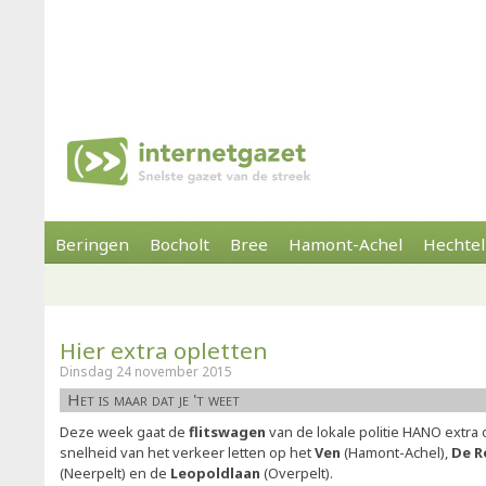
Beringen
Bocholt
Bree
Hamont-Achel
Hechtel
Hier extra opletten
Dinsdag 24 november 2015
Het is maar dat je 't weet
Deze week gaat de
flitswagen
van de lokale politie HANO extra
snelheid van het verkeer letten op het
Ven
(Hamont-Achel),
De R
(Neerpelt) en de
Leopoldlaan
(Overpelt).