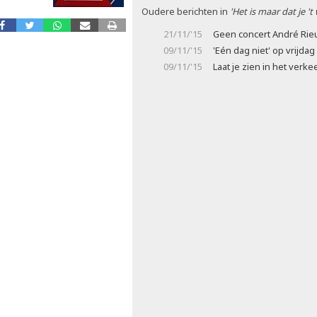
Oudere berichten in
'Het is maar dat je 't
21/11/'15
Geen concert André Rie
09/11/'15
'Eén dag niet' op vrijda
09/11/'15
Laat je zien in het verke