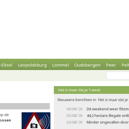
-Eksel
Leopoldsburg
Lommel
Oudsbergen
Peer
Pel
Het is maar dat je 't weet
Nieuwere berichten in
'Het is maar dat je 
06/08/'26
Dit weekend weer flits
 op de
03/08/'26
44,2 hectare illegale on
oosen
02/08/'26
Minder ongevallen door 