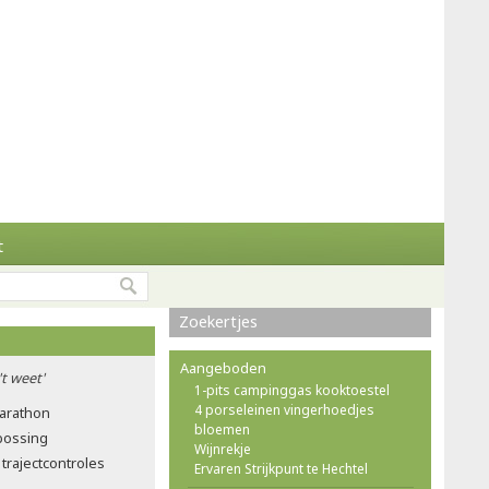
t
Zoekertjes
Aangeboden
't weet'
1-pits campinggas kooktoestel
4 porseleinen vingerhoedjes
marathon
bloemen
tbossing
Wijnrekje
trajectcontroles
Ervaren Strijkpunt te Hechtel