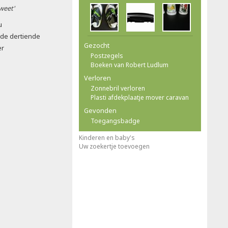
 weet'
u
g de dertiende
Gezocht
er
Postzegels
Boeken van Robert Ludlum
Verloren
Zonnebril verloren
Plasti afdekplaatje mover caravan
Gevonden
Toegangsbadge
Kinderen en baby's
Uw zoekertje toevoegen