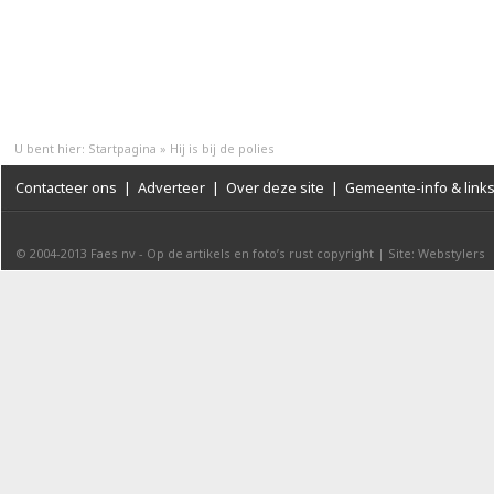
U bent hier:
Startpagina
»
Hij is bij de polies
Contacteer ons
|
Adverteer
|
Over deze site
|
Gemeente-info & link
© 2004-2013
Faes nv
-
Op de artikels en foto’s rust copyright
|
Site: Webstylers