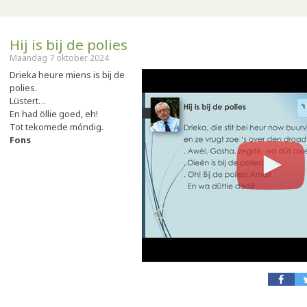
Hij is bij de polies
Maandag 7 oktober 2024
Drieka heure miens is bij de
polies.
Lüstert…
En had öllie goed, eh!
Tot tekomede móndig.
Fons