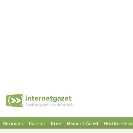
Beringen
Bocholt
Bree
Hamont-Achel
Hechtel-Ekse