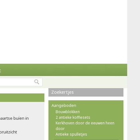
t
Zoekertjes
Aangeboden
Bouwblokken
2 antieke koffiesets
maartse buien in
Kerkhoven door de eeuwen heen
door
ruitzicht
Antieke spulletjes