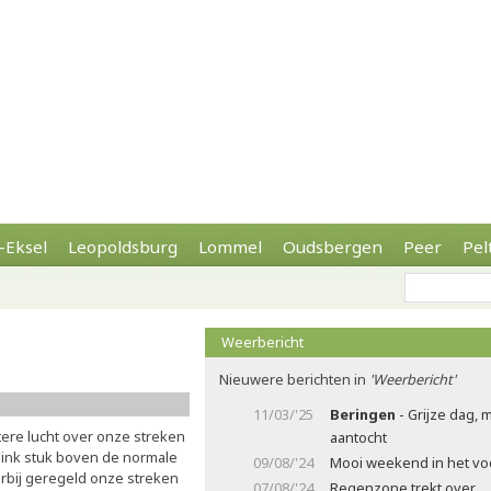
-Eksel
Leopoldsburg
Lommel
Oudsbergen
Peer
Pel
Weerbericht
Nieuwere berichten in
'Weerbericht'
11/03/'25
Beringen
- Grijze dag, 
tere lucht over onze streken
aantocht
link stuk boven de normale
09/08/'24
Mooi weekend in het voo
rbij geregeld onze streken
07/08/'24
Regenzone trekt over