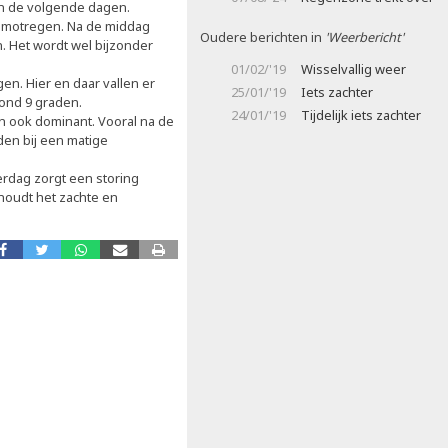
en de volgende dagen.
t motregen. Na de middag
Oudere berichten in
'Weerbericht'
. Het wordt wel bijzonder
01/02/'19
Wisselvallig weer
en. Hier en daar vallen er
25/01/'19
Iets zachter
rond 9 graden.
24/01/'19
Tijdelijk iets zachter
n ook dominant. Vooral na de
den bij een matige
erdag zorgt een storing
houdt het zachte en