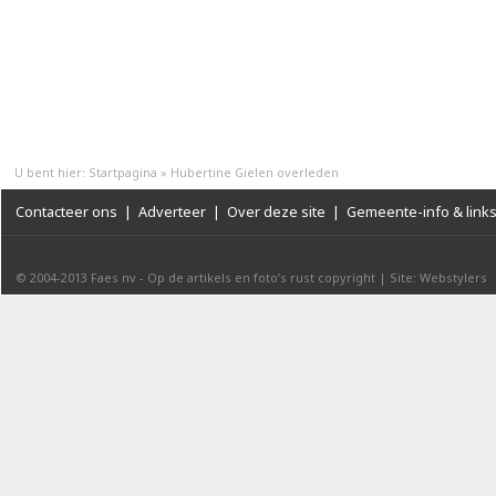
U bent hier:
Startpagina
»
Hubertine Gielen overleden
Contacteer ons
|
Adverteer
|
Over deze site
|
Gemeente-info & link
© 2004-2013
Faes nv
-
Op de artikels en foto’s rust copyright
|
Site: Webstylers