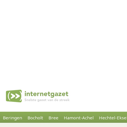
Beringen
Bocholt
Bree
Hamont-Achel
Hechtel-Ekse