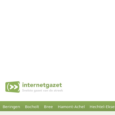
Beringen
Bocholt
Bree
Hamont-Achel
Hechtel-Ekse