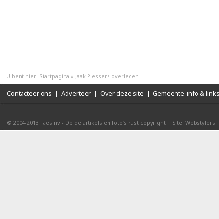
U bent hier:
Startpagina
»
Jaak Plessers overleden
Contacteer ons
|
Adverteer
|
Over deze site
|
Gemeente-info & link
© 2004-2013
Faes nv
-
Op de artikels en foto’s rust copyright
|
Site: Webstylers