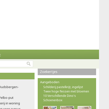
t
Zoekertjes
Aangeboden
e Oudsbergen-
Schilderij pastelkrijt, ingelijst
Twee hoge flessen met bloemen
10 Verschillende Dino's
Velbo-put
Schoenenbox
erij in woning
en voor cursus