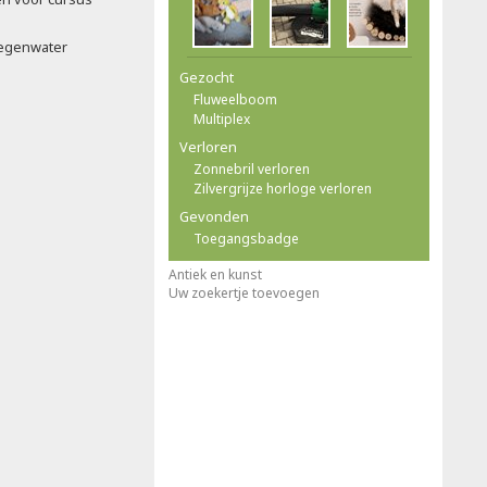
g
 regenwater
Gezocht
Fluweelboom
Multiplex
Verloren
Zonnebril verloren
Zilvergrijze horloge verloren
Gevonden
Toegangsbadge
Antiek en kunst
Uw zoekertje toevoegen