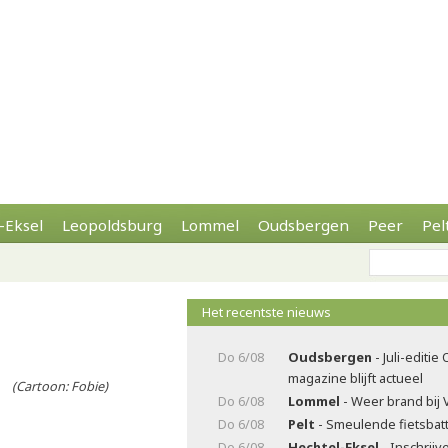
-Eksel
Leopoldsburg
Lommel
Oudsbergen
Peer
Pel
Het recentste nieuws
Do 6/08
Oudsbergen
- Juli-editi
magazine blijft actueel
Cartoon: Fobie)
Do 6/08
Lommel
- Weer brand bij 
Do 6/08
Pelt
- Smeulende fietsbatt
Do 6/08
Hechtel-Eksel
- Inschrijv