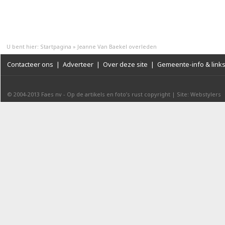
U bent hier:
Startpagina
»
Jeanne Van Baekel overleden
Contacteer ons
|
Adverteer
|
Over deze site
|
Gemeente-info & link
© 2004-2013
Faes nv
-
Op de artikels en foto’s rust copyright
|
Site: Webstylers