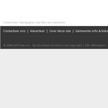
U bent hier:
Startpagina
»
Jef Morren overleden
Contacteer ons
|
Adverteer
|
Over deze site
|
Gemeente-info & link
© 2004-2013
Faes nv
-
Op de artikels en foto’s rust copyright
|
Site: Webstylers