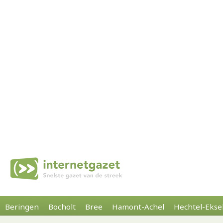
Beringen
Bocholt
Bree
Hamont-Achel
Hechtel-Ekse