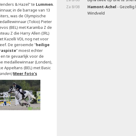
Henders & Hazel" te
Lummen
.
Za 8/08
Hamont-Achel
- Gezellig
innaar, in de barrage van 13
Windveld
uiters, was de Olympische
edaillewinnaar (Tokio) Pieter
evos (BEL) met Karamba Z de
teau Z die Harry Allen (IRL)
et Kazelli VDL nog net voor
leef. De geroemde "
heilige
raspiste
" moest echter
 en te gevaarlijk voor de
he medaillewinnaar (Londen),
e Appeltans (BEL) met Basic
Sanden)
Meer foto's