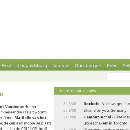
-Eksel
Leopoldsburg
Lommel
Oudsbergen
Peer
Pel
Het recentste nieuws
le
Za 8/08
Bocholt
- Volkswagens pr
ens Vandenberk
(een
Za 8/08
Shame on you, Germany
ommelaar die in Pelt woont)
Za 8/08
Hamont-Achel
- Elise Me
eeft met
Ma-Belle van het
egdeken
een mooie 3e plaats
uitgeschakeld in Toronto
ehaald in de CSI2* GP 1m45
Za 8/08
Bijna twee op drie te snel 