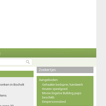
t
Zoekertjes
Aangeboden
onken in Bocholt
Gehaakte bedsprei, handwerk
Houten speelgoed.
Mooie Engelse Bulldog pups
rtens
beschikb
Eenpersoonsbed
in zone 30