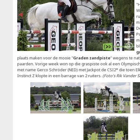
"
W
r
m
D
Po
m
b
g
plaats maken voor de mooie "
Graden zandpiste
" wegens te nat
paarden. Vorige week won op die graspiste ook al een Olympisc
met name Gerco Schröder (NED) met Jackpot de CSI2* die toen Elk
Instinct Z klopte in een barrage van 2 ruiters.
(Foto's Rik Vander 