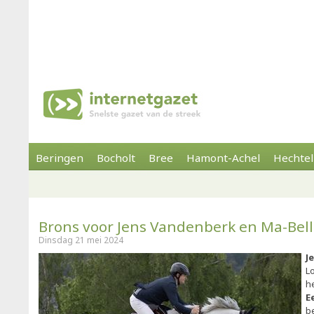
Beringen
Bocholt
Bree
Hamont-Achel
Hechtel
Brons voor Jens Vandenberk en Ma-Bel
Dinsdag 21 mei 2024
J
L
h
E
b