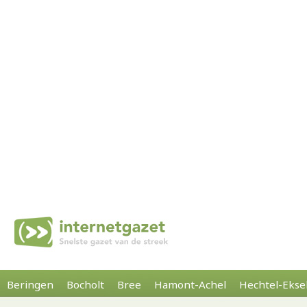
Beringen
Bocholt
Bree
Hamont-Achel
Hechtel-Ekse