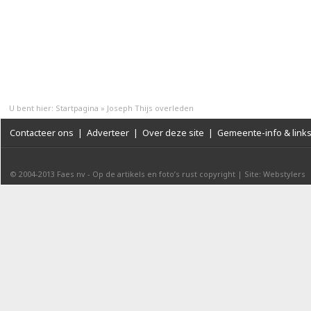
U bent hier:
Startpagina
»
Joseph Thijs overleden
Contacteer ons
|
Adverteer
|
Over deze site
|
Gemeente-info & link
© 2004-2013
Faes nv
-
Op de artikels en foto’s rust copyright
|
Site: Webstylers