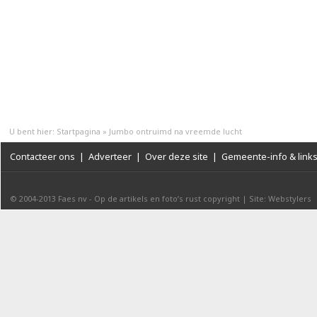
U bent hier:
Startpagina
»
Jumbo ontruimd na vreemde lucht
Contacteer ons
|
Adverteer
|
Over deze site
|
Gemeente-info & link
© 2004-2013
Faes nv
-
Op de artikels en foto’s rust copyright
|
Site: Webstylers