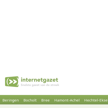
Beringen
Bocholt
Bree
Hamont-Achel
Hechtel-Ekse