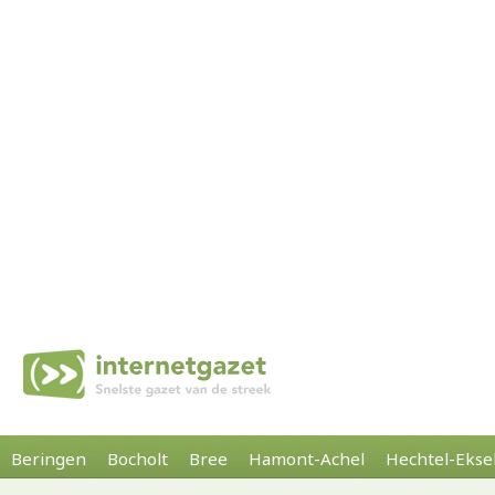
Beringen
Bocholt
Bree
Hamont-Achel
Hechtel-Ekse