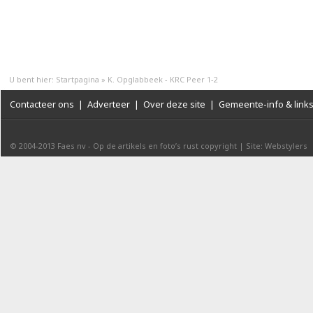
U bent hier:
Startpagina
»
K. Opglabbeek - KRC Peer 1-2
Contacteer ons
|
Adverteer
|
Over deze site
|
Gemeente-info & link
© 2004-2013
Faes nv
-
Op de artikels en foto’s rust copyright
|
Site: Webstylers