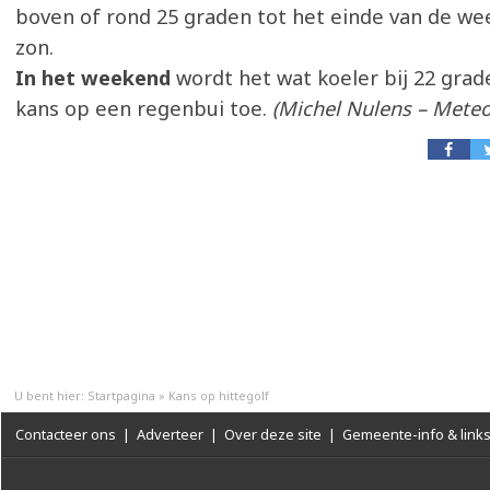
boven of rond 25 graden tot het einde van de wee
zon.
In het weekend
wordt het wat koeler bij 22 gra
kans op een regenbui toe.
(Michel Nulens – Meteo
U bent hier:
Startpagina
»
Kans op hittegolf
Contacteer ons
|
Adverteer
|
Over deze site
|
Gemeente-info & link