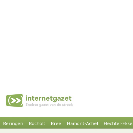
Beringen
Bocholt
Bree
Hamont-Achel
Hechtel-Ekse