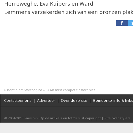
Herreweghe, Eva Kuipers en Ward
Lemmens verzekerden zich van een bronzen plak
U bent hier:
Startpagina
»
KCAR mist competitiestart niet
Contacteer ons
|
Adverteer
|
Over deze site
|
Gemeente-info & link
© 2004-2013
Faes nv
-
Op de artikels en foto’s rust copyright
|
Site: Webstylers