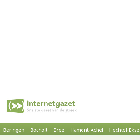
Beringen
Bocholt
Bree
Hamont-Achel
Hechtel-Ekse