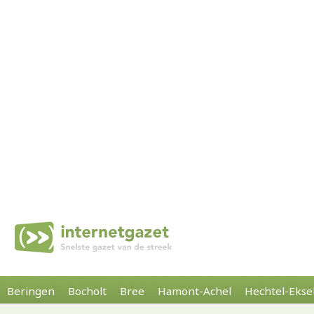
Beringen
Bocholt
Bree
Hamont-Achel
Hechtel-Ekse