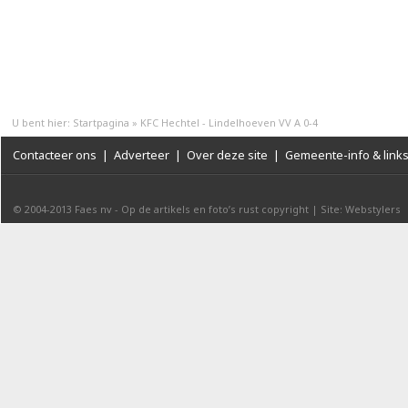
U bent hier:
Startpagina
»
KFC Hechtel - Lindelhoeven VV A 0-4
Contacteer ons
|
Adverteer
|
Over deze site
|
Gemeente-info & link
© 2004-2013
Faes nv
-
Op de artikels en foto’s rust copyright
|
Site: Webstylers