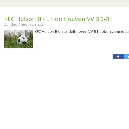
KFC Helson B - Lindelhoeven VV B 3-3
Zondag 4 augustus 2024
KFC Helson B en Lindelhoeven VV B hebben vanmiddag