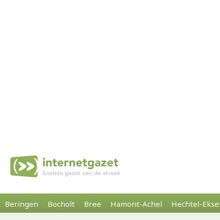
Beringen
Bocholt
Bree
Hamont-Achel
Hechtel-Ekse