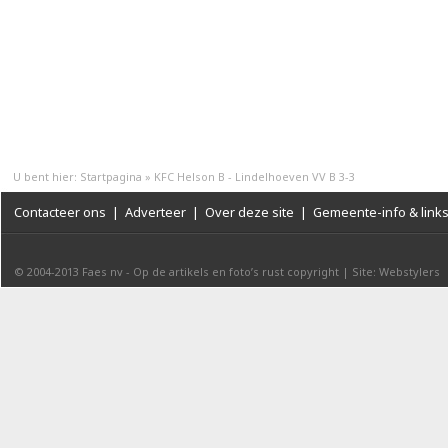
U bent hier:
Startpagina
»
KFC Helson B - Lindelhoeven VV B 3-3
Contacteer ons
|
Adverteer
|
Over deze site
|
Gemeente-info & link
© 2004-2013
Faes nv
-
Op de artikels en foto’s rust copyright
|
Site: Webstylers