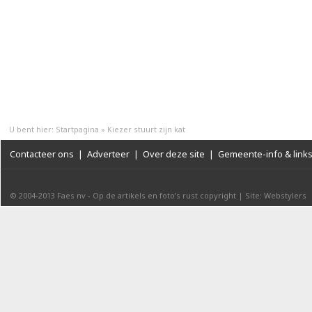
U bent hier:
Startpagina
»
Kiezer stuurt zijn kat
Contacteer ons
|
Adverteer
|
Over deze site
|
Gemeente-info & link
© 2004-2013
Faes nv
-
Op de artikels en foto’s rust copyright
|
Site: Webstylers