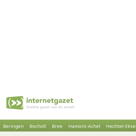
Beringen
Bocholt
Bree
Hamont-Achel
Hechtel-Ekse