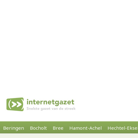
Beringen
Bocholt
Bree
Hamont-Achel
Hechtel-Ekse