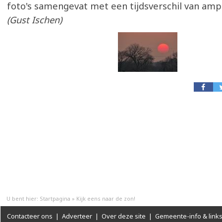
foto's samengevat met een tijdsverschil van amp
(Gust Ischen)
U bent hier:
Startpagina
»
Kijk eens naar de zon!
Contacteer ons
|
Adverteer
|
Over deze site
|
Gemeente-info & link