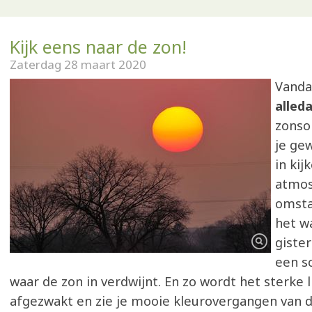
Kijk eens naar de zon!
Zaterdag 28 maart 2020
Vanda
alled
zonso
je ge
in kij
atmos
omsta
het w
giste
een s
waar de zon in verdwijnt. En zo wordt het sterke l
afgezwakt en zie je mooie kleurovergangen van de