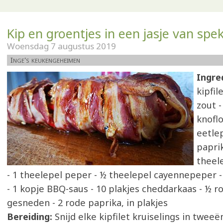
Kip en groentjes in een jasje van spe
Woensdag 7 augustus 2019
Inge's keukengeheimen
Ingre
kipfil
zout -
knofl
eetle
papri
theel
- 1 theelepel peper - ½ theelepel cayennepeper -
- 1 kopje BBQ-saus - 10 plakjes cheddarkaas - ½ ro
gesneden - 2 rode paprika, in plakjes
Bereiding:
Snijd elke kipfilet kruiselings in tweeë