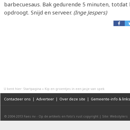
barbecuesaus. Bak gedurende 5 minuten, totdat h
opdroogt. Snijd en serveer.
(Inge Jespers)
U bent hier:
Startpagina
»
Kip en groentjes in een jasje van spek
Contacteer ons
|
Adverteer
|
Over deze site
|
Gemeente-info & link
© 2004-2013
Faes nv
-
Op de artikels en foto’s rust copyright
|
Site: Webstylers