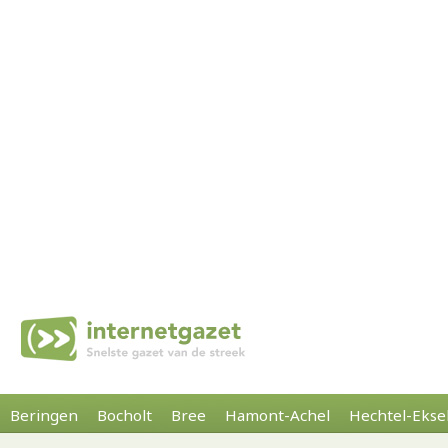
Beringen
Bocholt
Bree
Hamont-Achel
Hechtel-Ekse