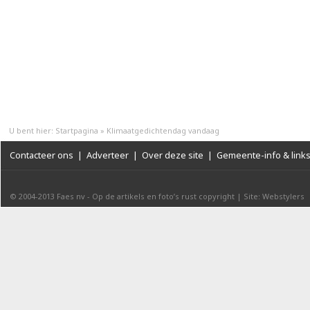
U bent hier:
Startpagina
»
Klimaatgedichtendag vandaag
Contacteer ons
|
Adverteer
|
Over deze site
|
Gemeente-info & link
© 2004-2013
Faes nv
-
Op de artikels en foto’s rust copyright
|
Site: Webstylers