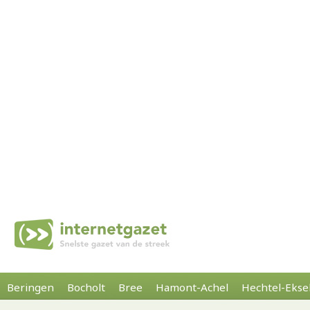
Beringen
Bocholt
Bree
Hamont-Achel
Hechtel-Ekse