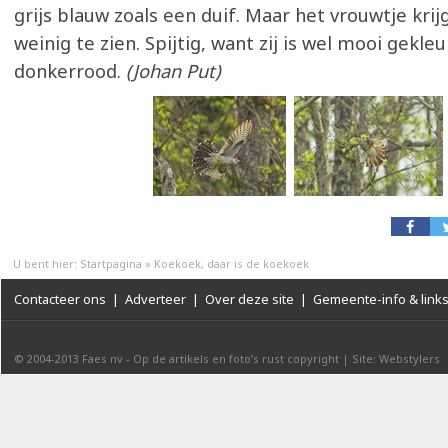
grijs blauw zoals een duif. Maar het vrouwtje kri
weinig te zien. Spijtig, want zij is wel mooi gekle
donkerrood.
(Johan Put)
U bent hier:
Startpagina
»
Koekoek, daar is de koekoek
Contacteer ons
|
Adverteer
|
Over deze site
|
Gemeente-info & link
© 2004-2013
Faes nv
-
Op de artikels en foto’s rust copyright
|
Site: Webstylers