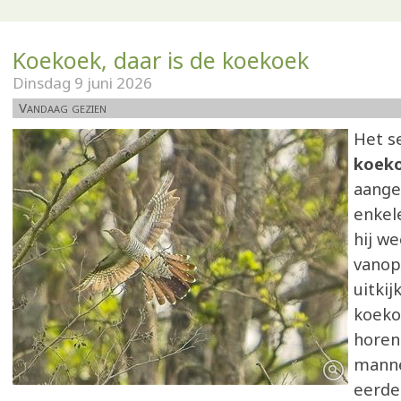
Koekoek, daar is de koekoek
Dinsdag 9 juni 2026
Vandaag gezien
Het s
koek
aange
enkel
hij we
vanop 
uitkij
koeko
horen 
manne
eerde