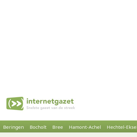
Beringen
Bocholt
Bree
Hamont-Achel
Hechtel-Ekse