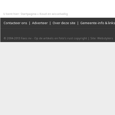
U bent hier:
Startpagina
»
Koud en wisselvallig
Contacteer ons
|
Adverteer
|
Over deze site
|
Gemeente-info & link
© 2004-2013
Faes nv
-
Op de artikels en foto’s rust copyright
|
Site: Webstylers