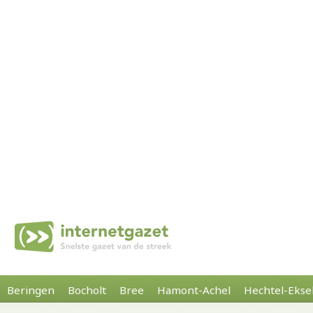
Beringen
Bocholt
Bree
Hamont-Achel
Hechtel-Ekse