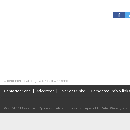
U bent hier:
Startpagina
»
Koud weekend
Contacteer ons
|
Adverteer
|
Over deze site
|
Gemeente-info & link
© 2004-2013
Faes nv
-
Op de artikels en foto’s rust copyright
|
Site: Webstylers