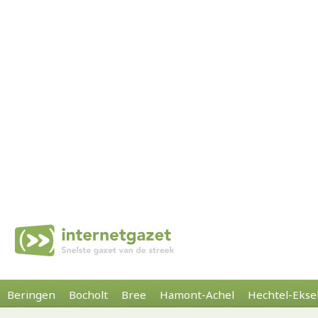
Beringen
Bocholt
Bree
Hamont-Achel
Hechtel-Ekse