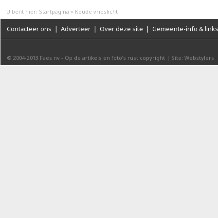
U bent hier:
Startpagina
»
Koude vrieslicht
Contacteer ons
|
Adverteer
|
Over deze site
|
Gemeente-info & link
© 2004-2013
Faes nv
-
Op de artikels en foto’s rust copyright
|
Site: Webstylers