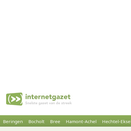
Beringen
Bocholt
Bree
Hamont-Achel
Hechtel-Ekse