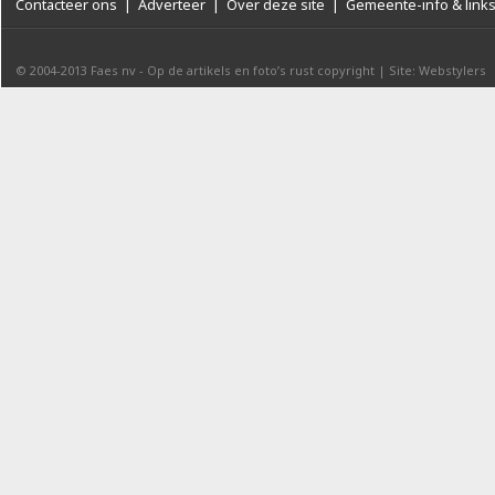
Contacteer ons
|
Adverteer
|
Over deze site
|
Gemeente-info & link
© 2004-2013
Faes nv
-
Op de artikels en foto’s rust copyright
|
Site: Webstylers