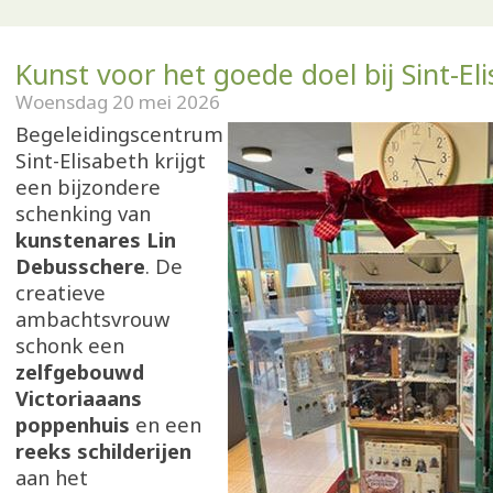
Kunst voor het goede doel bij Sint-El
Woensdag 20 mei 2026
Begeleidingscentrum
Sint-Elisabeth krijgt
een bijzondere
schenking van
kunstenares Lin
Debusschere
. De
creatieve
ambachtsvrouw
schonk een
zelfgebouwd
Victoriaaans
poppenhuis
en een
reeks schilderijen
aan het