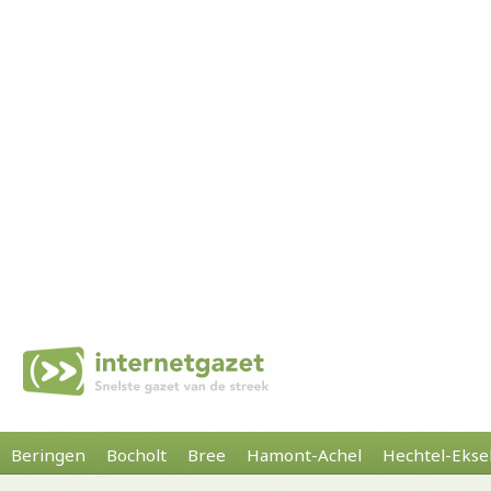
Beringen
Bocholt
Bree
Hamont-Achel
Hechtel-Ekse