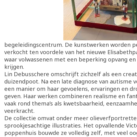
begeleidingscentrum. De kunstwerken worden p
verkocht ten voordele van het nieuwe Elisabethpa
waar volwassenen met een beperking opvang en 
krijgen.
Lin Debusschere omschrijft zichzelf als een crea
duizendpoot. Na een late diagnose van autisme v
een manier om haar gevoelens, ervaringen en d
geven. Haar werken combineren realisme en fant
vaak rond thema’s als kwetsbaarheid, eenzaamhe
veerkracht.
De collectie omvat onder meer olieverfportretten
sprookjesachtige illustraties. Het opvallende Vic
poppenhuis bouwde ze volledig zelf, met veel oog