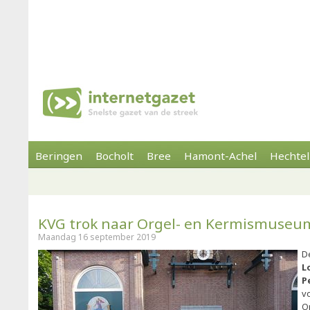
Beringen
Bocholt
Bree
Hamont-Achel
Hechtel
KVG trok naar Orgel- en Kermismuseu
Maandag 16 september 2019
D
L
P
v
O