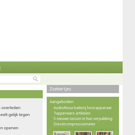
t
Zoekertjes
Aangeboden
ns overleden
AudioNova batterij hoorapparaat
Tupperware artikelen
eelt gelijk tegen
5 nieuwe tassen in hun verpakking
Dieselcompressiemeter
en openen