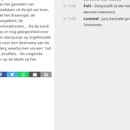
as het genieten van
Vr 7/08
Pelt
- Dorpscafé Grote Hei
stallaties uit de tijd van toen,
wensen inwoners
et het draaiorgel, de
Vr 7/08
Lommel
- Jury bezoekt gr
piegeltent, de
Soeverein
rmisattracties,... Na de lunch
as er nog gelegenheid voor
en danspasje op orgelmuziek
n voor een deelname aan de
terij, waarbij men via een "rad
knuffels... Als volgende
er op de Markt op het