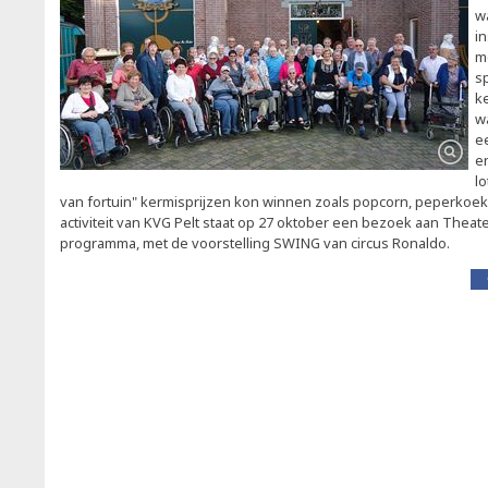
w
in
m
s
ke
w
e
e
lo
van fortuin" kermisprijzen kon winnen zoals popcorn, peperkoek, 
activiteit van KVG Pelt staat op 27 oktober een bezoek aan Theat
programma, met de voorstelling SWING van circus Ronaldo.