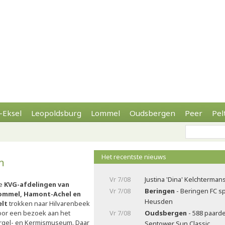
-Eksel
Leopoldsburg
Lommel
Oudsbergen
Peer
Pel
Het recentste nieuws
m
Vr 7/08
Justina 'Dina' Kelchterma
e
KVG-afdelingen van
Vr 7/08
Beringen
- Beringen FC sp
ommel, Hamont-Achel en
Heusden
elt
trokken naar Hilvarenbeek
oor een bezoek aan het
Vr 7/08
Oudsbergen
- 588 paard
rgel- en Kermismuseum. Daar
Sentower Sun Classic