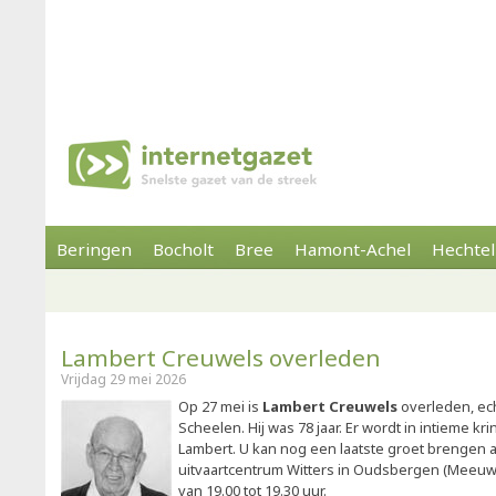
Beringen
Bocholt
Bree
Hamont-Achel
Hechtel
Lambert Creuwels overleden
Vrijdag 29 mei 2026
Op 27 mei is
Lambert Creuwels
overleden, ec
Scheelen. Hij was 78 jaar. Er wordt in intieme 
Lambert. U kan nog een laatste groet brengen a
uitvaartcentrum Witters in Oudsbergen (Meeuw
van 19.00 tot 19.30 uur.