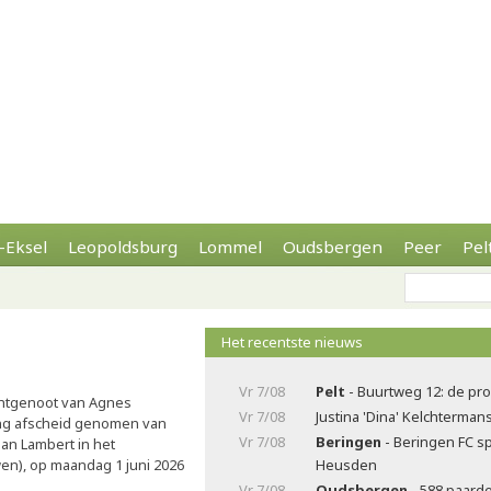
-Eksel
Leopoldsburg
Lommel
Oudsbergen
Peer
Pel
Het recentste nieuws
Vr 7/08
Pelt
- Buurtweg 12: de pr
htgenoot van Agnes
Vr 7/08
Justina 'Dina' Kelchterma
kring afscheid genomen van
Vr 7/08
Beringen
- Beringen FC sp
an Lambert in het
en), op maandag 1 juni 2026
Heusden
Vr 7/08
Oudsbergen
- 588 paard