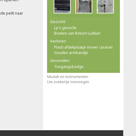
de peilt naar
Gezocht
Lp's gezocht
Boeken van Robert Ludlum
Verloren
Plasti afdekplaatje mover caravan
Gouden armbandje
Gevonden
Toegangsbadge
Muziek en instrumenten
Uw zoekertje toevoegen