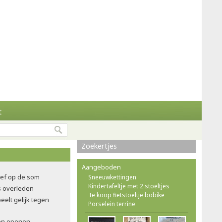
t
Zoekertjes
Aangeboden
oef op de som
Sneeuwkettingen
Kindertafeltje met 2 stoeltjes
ns overleden
Te koop fietstoeltje bobike
eelt gelijk tegen
Porselein terrine
en openen