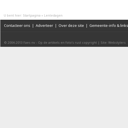
U bent hier:
Startpagina
»
Lentedagen
Contacteer ons
|
Adverteer
|
Over deze site
|
Gemeente-info & link
© 2004-2013
Faes nv
-
Op de artikels en foto’s rust copyright
|
Site: Webstylers