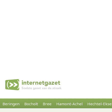
Beringen
Bocholt
Bree
Hamont-Achel
Hechtel-Ekse