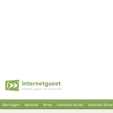
Beringen
Bocholt
Bree
Hamont-Achel
Hechtel-Ekse