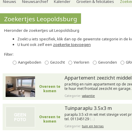
Nieuws
Nieuwsarchief
Kalender
Groeten & felicitaties
Zoeker
Zoekertjes Leopoldsburg
Hieronder de zoekertjes uit Leopoldsburg
Zoekt u iets specifiek, klik dan op de gewenste categorie in de 
U kunt ook zelf een
zoekertje toevoegen
Filter:
Aangeboden
Gezocht
Verloren
Gevonden
GR
Appartement zeezicht middel
prachtig en ruim appartement op de zee
Overeen te
te huur met frontaal zeezicht en garage
komen
Categorie:
vakantie
Tuinparaplu 3.5x3 m
paraplu 3.5 x3 m wit met stevige voet p
Overeen te
tel. 011345129
(…)
komen
Categorie:
tuin en terras