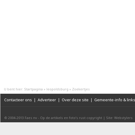
U bent hier:
Startpagina
»
leopoldsburg
»
Zoekertjes
Contacteer ons
|
Adverteer
|
Over deze site
|
Gemeente-info & link
© 2004-2013
Faes nv
-
Op de artikels en foto’s rust copyright
|
Site: Webstylers