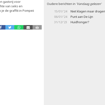
n gastvrij voor
Oudere berichten in
'Vandaag gelezen'
hte van seks en
e de graffiti in Pompeii
15/01/'24
Niet klagen maar drage
06/01/'24
Punt aan De Lijn
31/12/'23
Huidhonger?