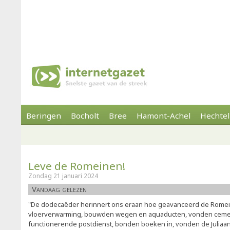
Beringen
Bocholt
Bree
Hamont-Achel
Hechtel
Leve de Romeinen!
Zondag 21 januari 2024
Vandaag gelezen
"De dodecaëder herinnert ons eraan hoe geavanceerd de Rome
vloerverwarming, bouwden wegen en aquaducten, vonden cemen
functionerende postdienst, bonden boeken in, vonden de Juliaan