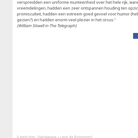
verspreidden een uniforme munteenheid over het hele rijk, ware
vreemdelingen, hadden een zeer ontspannen houding ten opzic
promiscuïteit, hadden een extreem goed gevoel voor humor (heb j
gezien?) en hadden enorm veel plezier in het circus."
(William Sitwell in The Telegraph)
U bent hier:
Startpagina
»
Leve de Romeinen!