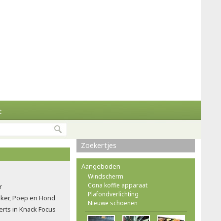
t
Zoekertjes
Aangeboden
Windscherm
Cona koffie apparaat
r
Plafondverlichting
ker, Poep en Hond
Nieuwe schoenen
rts in Knack Focus