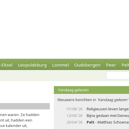
-Eksel
Leopoldsburg
Lommel
Oudsbergen
Peer
Pel
Vandaag gelezen
Nieuwere berichten in
'Vandaag gelezen'
07/08/'26
Religieuzen leven lange
inen waren. Ze hadden
12/06/'26
Bijna gedaan met Deneu
t uit, hadden een
20/04/'26
Pelt
- Matthias Schoenae
se kalender uit,