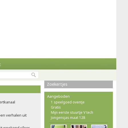
t
Zoekertjes
Aangeboden
ertkanaal
1 speelgoed oventje
Gratis
Mijn eerste stuurtje V tech
pen verhalen uit
Jongensjas maat 128
dit weekend sfeer