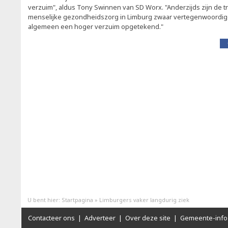
verzuim", aldus Tony Swinnen van SD Worx. "Anderzijds zijn de t
menselijke gezondheidszorg in Limburg zwaar vertegenwoordigd
algemeen een hoger verzuim opgetekend."
U bent hier:
Startpagina
»
Limburgers vaker langdurig ziek
Contacteer ons
|
Adverteer
|
Over deze site
|
Gemeente-info 