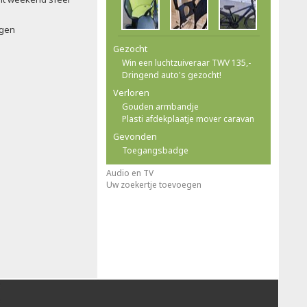
ngen
Gezocht
Win een luchtzuiveraar TWV 135,-
Dringend auto's gezocht!
Verloren
Gouden armbandje
Plasti afdekplaatje mover caravan
Gevonden
Toegangsbadge
Audio en TV
Uw zoekertje toevoegen