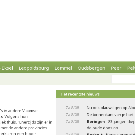
-Eksel
Leopoldsburg
Lommel
Oudsbergen
Peer
Pel
Het recentste nieuws
Za 8/08
Nu ook blauwalgen op Alb
's in andere Vlaamse
Za 8/08
De binnenkant van je hart
rx
. Volgens hun
Za 8/08
Beringen
- 83-jarigen die
 thuis. "Enerzijds zijn er in
 met de andere provincies.
de oude doos op
verklaren een hoger
Za 8/08
Bocholt
- Kermis brengt 