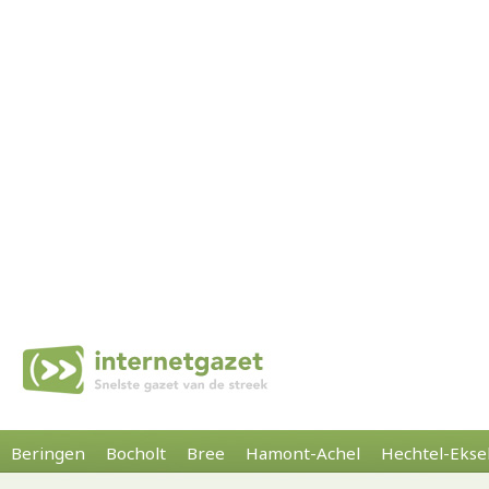
Beringen
Bocholt
Bree
Hamont-Achel
Hechtel-Ekse