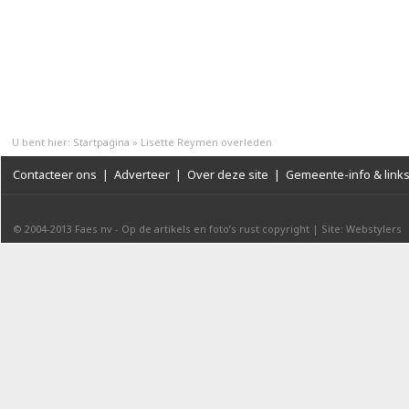
U bent hier:
Startpagina
»
Lisette Reymen overleden
Contacteer ons
|
Adverteer
|
Over deze site
|
Gemeente-info & link
© 2004-2013
Faes nv
-
Op de artikels en foto’s rust copyright
|
Site: Webstylers